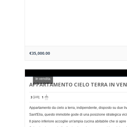
€35,000.00
In vendita
APPARTAMENTO CIELO TERRA IN VEND
3
1
Appartamento da cielo a terra, indipendente, disposto su due live
Sant'Elia, questo immobile gode di una posizione strategica vicina
Il piano inferiore accoglie un'ampia cucina abitabile che si apre