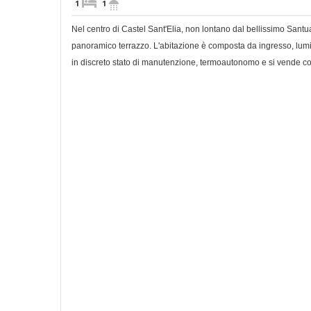
1
1
Nel centro di Castel Sant'Elia, non lontano dal bellissimo Sant
panoramico terrazzo. L'abitazione è composta da ingresso, lumi
in discreto stato di manutenzione, termoautonomo e si vende com