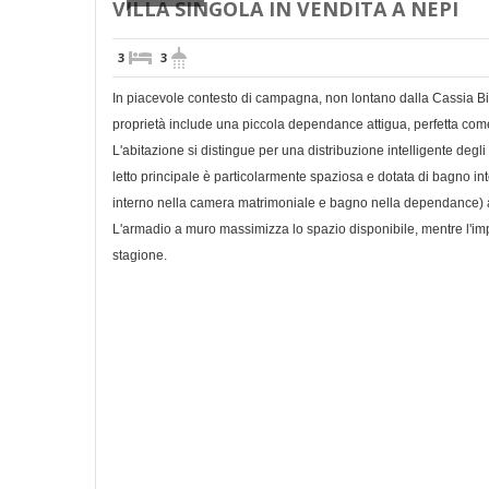
VILLA SINGOLA IN VENDITA A NEPI
3
3
In piacevole contesto di campagna, non lontano dalla Cassia Bis
proprietà include una piccola dependance attigua, perfetta com
L'abitazione si distingue per una distribuzione intelligente degl
letto principale è particolarmente spaziosa e dotata di bagno i
interno nella camera matrimoniale e bagno nella dependance) ass
L'armadio a muro massimizza lo spazio disponibile, mentre l'impi
stagione.