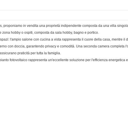
, proponiamo in vendita una proprietà indipendente composta da una villa singola s
e zona hobby o ospiti, composta da sala hobby, bagno e portico.
i spazi: l'ampio salone con cucina a vista rappresenta il cuore della casa, mentre i
nterno con doccia, garantendo privacy e comodità. Una seconda camera completa l'of
icurano praticità per tutta la famiglia.
anto fotovoltaico rappresenta un'eccellente soluzione per l'efficienza energetica e 