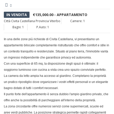
IN VENDITA
€135,000.00
- APPARTAMENTO
Città
Civita Castellana
Provincia
Viterbo
Camere: 1
Bagni: 1
P.Auto: 1
In una delle zone più richieste di Civita Castellana, vi presentiamo un
appartamento bilocale completamente ristrutturato che offre comfort e stile in
un contesto tranquillo e residenziale. Situato al piano terra, l'immobile vanta
un ingresso indipendente che garantisce privacy ed autonomia.
Con una superficie di 65 mq, la disposizione degli spazi è ottimale: il
soggiorno luminoso con cucina a vista crea uno spazio conviviale perfetto.
La camera da letto ampia ha accesso al giardino. Completano la proprietà
un pratico ripostiglio dove organizzare i vostri effetti personali e un elegante
bagno dotato di tutti i comfort necessari.
Il punto forte dell'appartamento è senza dubbio l'ampio giardino privato, che
offre anche la possibilità di parcheggiare all'interno della proprietà.
La zona circostante offre numerosi servizi come supermercati, scuole ed
aree verdi pubbliche. La posizione strategica permette rapidi collegamenti